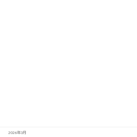
がんママカフェ
イベント
インタビュー
未分類
活動報告
アーカイブ
2026年8月
2026年7月
2026年6月
2026年5月
2026年4月
2026年3月